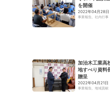
を開催
2022年04月28日
事業報告
社内行事
加治木工業高
地すべり資料
贈呈
2022年04月21日
事業報告
地域貢献