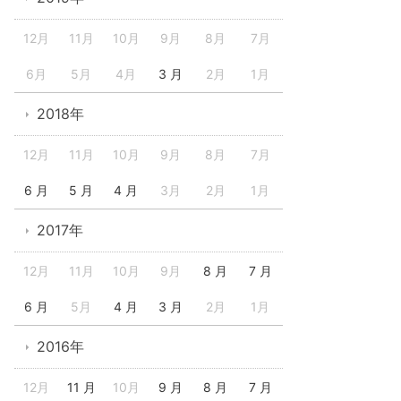
12月
11月
10月
9月
8月
7月
6月
5月
4月
3 月
2月
1月
2018年
12月
11月
10月
9月
8月
7月
6 月
5 月
4 月
3月
2月
1月
2017年
12月
11月
10月
9月
8 月
7 月
6 月
5月
4 月
3 月
2月
1月
2016年
12月
11 月
10月
9 月
8 月
7 月