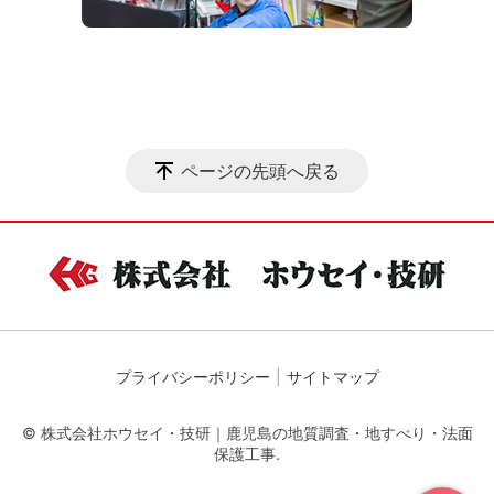
ページの先頭へ戻る
プライバシーポリシー
サイトマップ
© 株式会社ホウセイ・技研｜鹿児島の地質調査・地すべり・法面
保護工事.