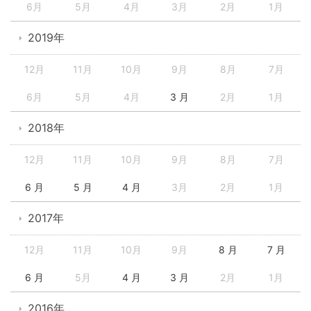
6月
5月
4月
3月
2月
1月
2019年
12月
11月
10月
9月
8月
7月
6月
5月
4月
3 月
2月
1月
2018年
12月
11月
10月
9月
8月
7月
6 月
5 月
4 月
3月
2月
1月
2017年
12月
11月
10月
9月
8 月
7 月
6 月
5月
4 月
3 月
2月
1月
2016年