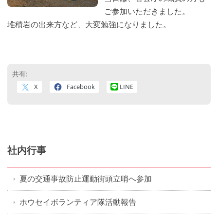
ご参加いただきました。
堆積岩の出来方など、大変勉強になりました。
共有:
X
Facebook
LINE
社内行事
夏の交通事故防止運動街頭立哨へ参加
ホウセイボランティア隊活動報告