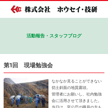
活動報告・スタッフブログ
第1回 現場勉強会
なかなか見ることができない
切土斜面の地質露頭。
管理者にお願いし、社内勉強
会に活用させて頂きました。
当日は、官公庁の職員の方も