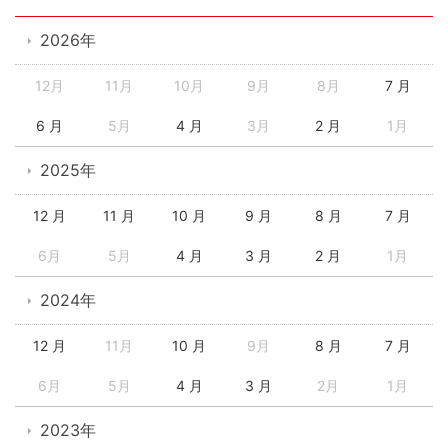
2026年
12月
11月
10月
9月
8月
7 月
6 月
5月
4 月
3月
2 月
1月
2025年
12 月
11 月
10 月
9 月
8 月
7 月
6月
5月
4 月
3 月
2 月
1月
2024年
12 月
11月
10 月
9月
8 月
7 月
6月
5月
4 月
3 月
2月
1月
2023年